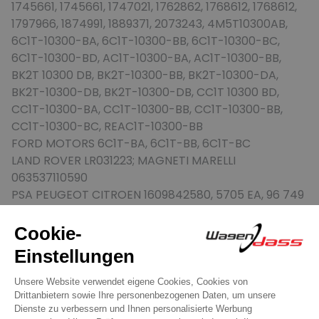
1745661, 1745661, 1747021, 1762862, 1768612, 1768612,
1797966, 1874991, 1889371, 2073243, 4M5T10300AB,
6C1T-10300-BA, 6C1T-10300-BB, 6C1T-10300-BC,
6C1T-10300-BD, AC1T-10300-BA, AC1T-10300-BB,
BK2T 10300 DB, BK2T-10300-BB, BK2T-10300-DA,
BK2T-10300-DB, BK2T-10300-DB, CC1T 10300 BD,
CC1T-10300-BA, CC1T-10300-BB, CC1T-10300-BB,
CC1T-10300-BC, REAC1T-10300-BB
FORD MOTORS 6C1T-BA, 6C1T-BB, 6C1T-BC
LAND ROVER LR031223; MAGNETI MARELLI
063537110590
PSA PEUGEOT CITROEN 1609842580, 5705 EA, 96 749
57580, 9674987580, 9677608580; VOLVO 30644805,
30659131, 30659136, 36001341, 36001341-0, 36012619,
36012619-0
16 andere Artikel in der gleichen