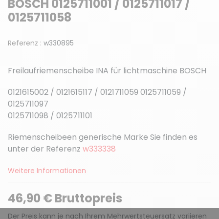
BOSCH 0125711001 / 0125711017 /
0125711058
Referenz :
w330895
Freilaufriemenscheibe INA für lichtmaschine BOSCH
0121615002 / 0121615117 / 0121711059 0125711059 /
0125711097
0125711098 / 0125711101
Riemenscheibeen generische Marke Sie finden es
unter der Referenz
w333338
Weitere Informationen
46,90 € Bruttopreis
Der Preis kann je nach Ihrem Mehrwertsteuersatz variieren