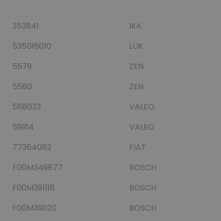
353841
IKA
535016010
LUK
5579
ZEN
5580
ZEN
588033
VALEO
59914
VALEO
77364082
FIAT
F00M349877
BOSCH
F00M391118
BOSCH
F00M391120
BOSCH