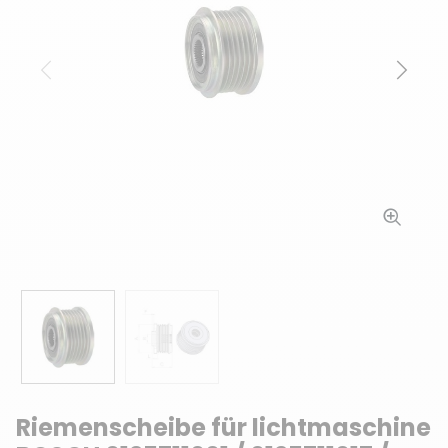
Zurück
Weit
Riemenscheibe für lichtmaschine