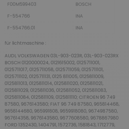
F00M599403
BOSCH
F-554766
INA
F-554766.01
INA
für lichtmaschine :
AUDI, VOLKSWAGEN 03L-903-023R, 03L-903-023RX
BOSCH 0120000024, 0121615002, 0125711001,
0125711017, 0125711058, 0125711059, 0125711101,
0125711102, 0125711131, 0125 811005, 0125811009,
0125811013, 0125811014, 0125811020, 0125811021,
0125811029, 0125811036, 0125811052, 0125811083,
0125811084, 0125811109, 0125811110; CITROEN 96 749
87580, 9676143580; FIAT 96 749 87580, 965814468,
9658144680, 965991808, 9659918080, 9674987580,
967614358, 9676143580, 9677608580, 9678867980
FORD 1352430, 1404791, 1572736, 1581843, 1712779,