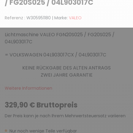
/ FG20S025 / 04L903017C
Referenz :
W305951180
|
Marke:
VALEO
Lichtmaschine VALEO FGN20S025 / FG20S025 /
04L903017C
= VOLKSWAGEN 04L903017CX / 04L903017C
KEINE RÜCKGABE DES ALTEN ANTRAGS
ZWEI JAHRE GARANTIE
Weitere Informationen
329,90 € Bruttopreis
Der Preis kann je nach Ihrem Mehrwertsteuersatz variieren
Nur noch wenige Teile verfügbar