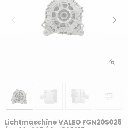
Zurück
Weit
Lichtmaschine VALEO FGN20S025