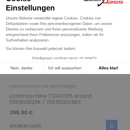
Lichtmaschinen für Auto/Wagen
Lichtmaschine TG14C135 ersetzt
05E903026K / 05E903026KX
398,90 €
Sortieren nach: