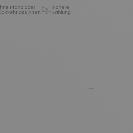
hne Pfand oder
sichere
ückkehr des Alten
Zahlung