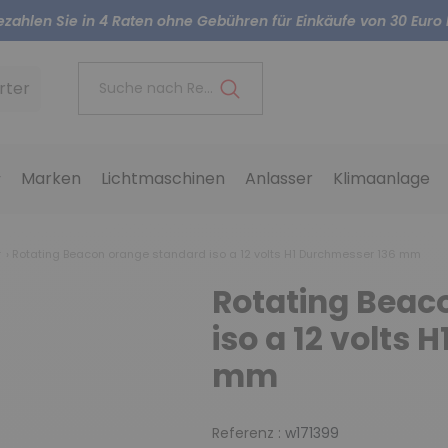
ezahlen Sie in 4 Raten ohne Gebühren für Einkäufe von 30 Euro 
rter
Suche nach Referenz..
Marken
Lichtmaschinen
Anlasser
Klimaanlage
r
Rotating Beacon orange standard iso a 12 volts H1 Durchmesser 136 mm
Rotating Beac
iso a 12 volts
mm
Referenz :
w171399