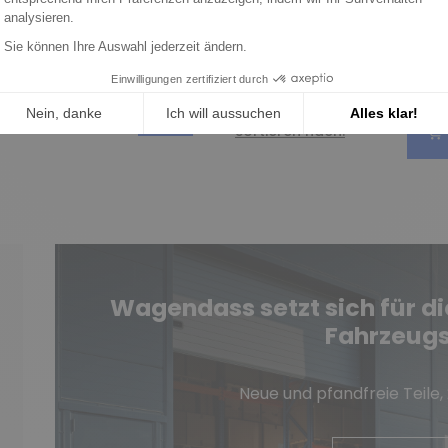
7mm
volts H1 Durchmesser
127mm
90 €
74,11 €
ieren nach:
Sortieren nach:
Wagendass setzt sich für di
Fahrzeugs
Neue und pfandfreie Teile,