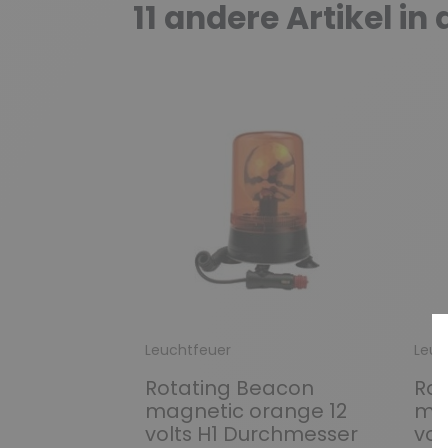
11 andere Artikel in
Leuchtfeuer
Leuc
Rotating Beacon
Rot
magnetic orange 12
ma
volts H1 Durchmesser
vol