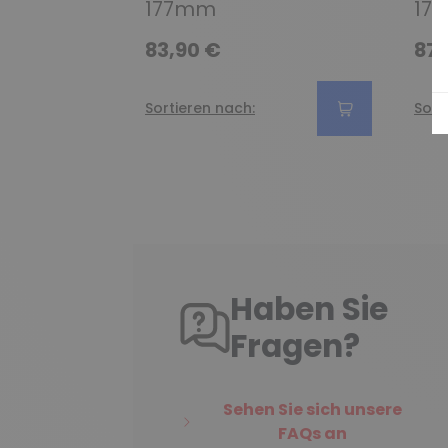
177mm
17
83,90 €
87,
Sortieren nach:
Sort
Haben Sie
Fragen?
Sehen Sie sich unsere
FAQs an