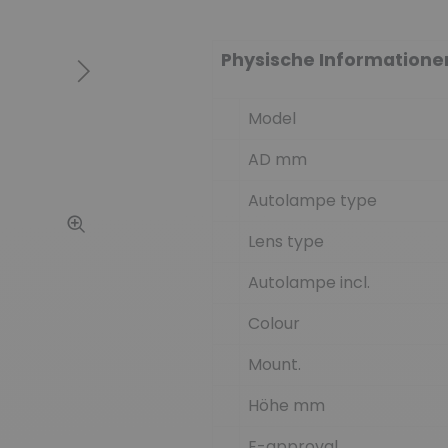
Physische Informatione
Weiter
Model
AD mm
Autolampe type
Lens type
Autolampe incl.
Colour
Mount.
Höhe mm
E-approval