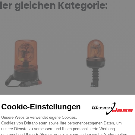
 der gleichen Kategorie:
htfeuer
Leuchtfeuer
ating Beacon
Rotating Beacon
gnetic orange 24
orange montage
ts H1 Durchmesser
standard isoa 12/24