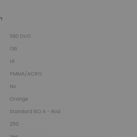
n
590 DVO
136
H1
PMMA/ACRYL
No
Orange
Standard ISO A - Rod
250
Yes