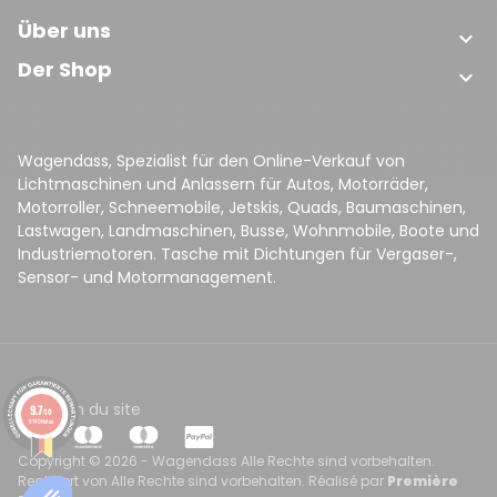
Über uns

Der Shop

Wagendass, Spezialist für den Online-Verkauf von
Lichtmaschinen und Anlassern für Autos, Motorräder,
Motorroller, Schneemobile, Jetskis, Quads, Baumaschinen,
Lastwagen, Landmaschinen, Busse, Wohnmobile, Boote und
Industriemotoren. Tasche mit Dichtungen für Vergaser-,
Sensor- und Motormanagement.
CGV
Plan du site
9.7
/10
8149 Noten
Copyright © 2026 - Wagendass Alle Rechte sind vorbehalten.
Realisiert von Alle Rechte sind vorbehalten. Réalisé par
Première