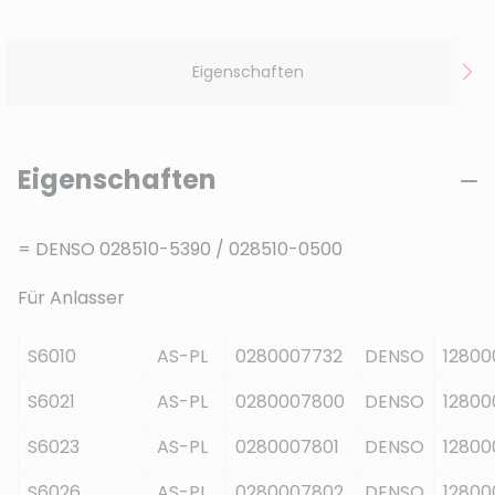
Eigenschaften
Eigenschaften
= DENSO 028510-5390 / 028510-0500
Für Anlasser
S6010
AS-PL
0280007732
DENSO
12800
S6021
AS-PL
0280007800
DENSO
12800
S6023
AS-PL
0280007801
DENSO
12800
S6026
AS-PL
0280007802
DENSO
12800