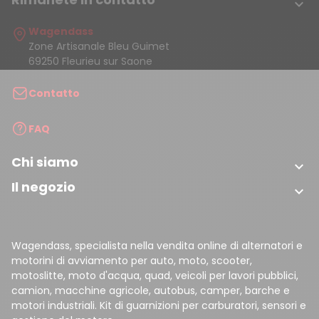

Wagendass
Zone Artisanale Bleu Guimet
69250 Fleurieu sur Saone
Contatto
FAQ
Chi siamo

Il negozio

Wagendass, specialista nella vendita online di alternatori e
motorini di avviamento per auto, moto, scooter,
motoslitte, moto d'acqua, quad, veicoli per lavori pubblici,
camion, macchine agricole, autobus, camper, barche e
motori industriali. Kit di guarnizioni per carburatori, sensori e