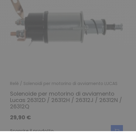
Relè / Solenoidi per motorino di avviamento LUCAS
Solenoide per motorino di avviamento
Lucas 26312D / 26312H / 26312J / 26312N /
26312Q
29,90 €
Scoprire il prodotto