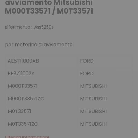
avviamento Mitsubishi
M000T33571 / M0T33571
Riferimento :
wss5259s
per motorino di avviamento
AE8T11000AB
FORD
BE8Z11002A
FORD
M000T33571
MITSUBISHI
M000T33571ZC
MITSUBISHI
M0T33571
MITSUBISHI
M0T33571ZC
MITSUBISHI
Ulteriori informazioni