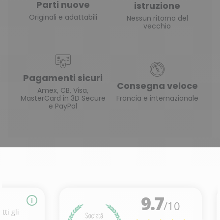
Parti nuove
istruzione
Originali e adattabili
Nessun ritorno del
vecchio
Pagamenti sicuri
Consegna veloce
Amex, CB, Visa,
MasterCard in 3D Secure
Francia e internazionale
e PayPal