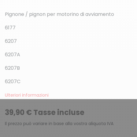
Pignone / pignon per motorino di avviamento
6177
6207
(2 recensioni)
6207A
6207B
6207C
Ulteriori informazioni
39,90 € Tasse incluse
Il prezzo può variare in base alla vostra aliquota IVA