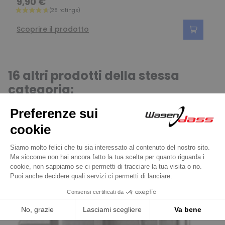
9,90 €
Scoprire il prodotto
16 altri prodotti della stessa
categoria:
Precedente
Successivo