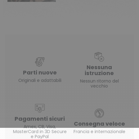
Nessuna
Parti nuove
istruzione
Originali e adattabili
Nessun ritorno del
vecchio
Pagamenti sicuri
Consegna veloce
Amex, CB, Visa,
MasterCard in 3D Secure
Francia e internazionale
e PayPal