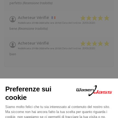
perfetto
(Recensione tradotta)
Acheteur Vérifié
Pubblicato 27/05/2020 alle ore 23:53
(Data dell'ordine: 20/05/2020)
bene
(Recensione tradotta)
Acheteur Vérifié
Pubblicato 27/05/2020 alle ore 23:53
(Data dell'ordine: 20/05/2020)
bien
16 altri prodotti della stessa
categoria:
Precedente
Successivo