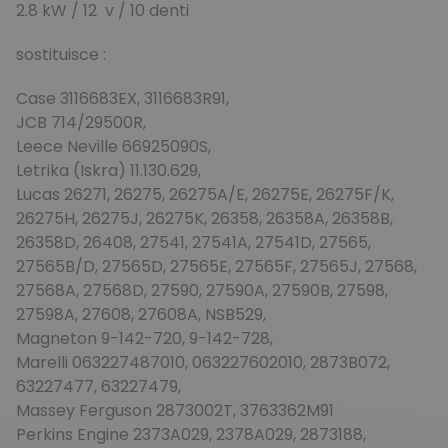
2.8 kW / 12 v / 10 denti
sostituisce :
Case 3116683EX, 3116683R91,
JCB 714/29500R,
Leece Neville 66925090S,
Letrika (Iskra) 11.130.629,
Lucas 26271, 26275, 26275A/E, 26275E, 26275F/K,
26275H, 26275J, 26275K, 26358, 26358A, 26358B,
26358D, 26408, 27541, 27541A, 27541D, 27565,
27565B/D, 27565D, 27565E, 27565F, 27565J, 27568,
27568A, 27568D, 27590, 27590A, 27590B, 27598,
27598A, 27608, 27608A, NSB529,
Magneton 9-142-720, 9-142-728,
Marelli 063227487010, 063227602010, 2873B072,
63227477, 63227479,
Massey Ferguson 2873002T, 3763362M91
Perkins Engine 2373A029, 2378A029, 2873188,