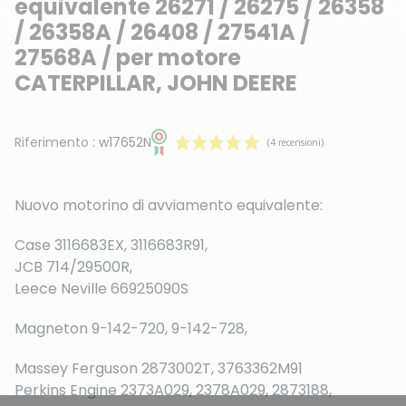
equivalente 26271 / 26275 / 26358
/ 26358A / 26408 / 27541A /
27568A / per motore
CATERPILLAR, JOHN DEERE
Riferimento :
w17652N
Nuovo motorino di avviamento equivalente:
Case 3116683EX, 3116683R91,
JCB 714/29500R,
Leece Neville 66925090S
(4 recensioni)
Magneton 9-142-720, 9-142-728,
Massey Ferguson 2873002T, 3763362M91
Perkins Engine 2373A029, 2378A029, 2873188,