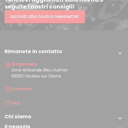
seguite i nostri consigli!
Iscriviti alla nostra newsletter
Rimanete in contatto

Wagendass
Zone Artisanale Bleu Guimet
69250 Fleurieu sur Saone
Contatto
FAQ
Chi siamo

Il negozio