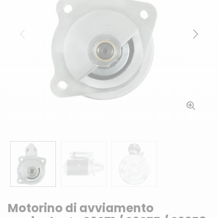
Precedente
Succ
Motorino di avviamento