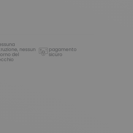
essuna
truzione, nessun
pagamento
torno del
sicuro
ecchio