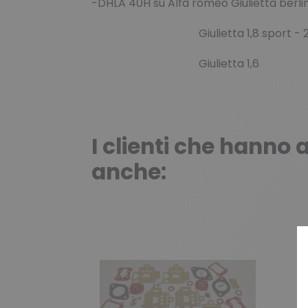
-DHLA 40H su Alfa roméo Giulietta berline
Giulietta 1,8 sport - 2,0
Giulietta 1,6
I clienti che hann
anche: