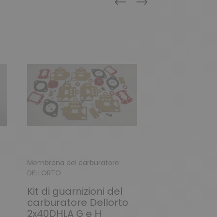
Precedente
Successivo
Membrana del carburatore
Membrana del ca
DELLORTO
DELLORTO
Kit di guarnizioni del
Membrana 
carburatore Dellorto
carburatore
2x40DHLA G e H
DHLA40A / 