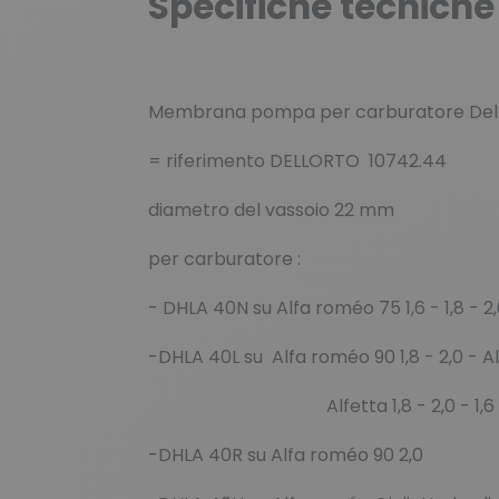
Specifiche tecniche
Membrana pompa per carburatore Del
= riferimento DELLORTO 10742.44
diametro del vassoio 22 mm
per carburatore :
- DHLA 40N su Alfa roméo 75 1,6 - 1,8 - 2
-DHLA 40L su Alfa roméo 90 1,8 - 2,0 - A
Alfetta 1,8 - 2,0 - 1,6 be
-DHLA 40R su Alfa roméo 90 2,0