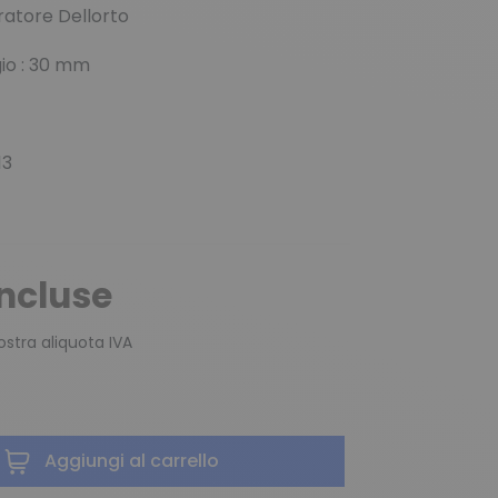
atore Dellorto
gio : 30 mm
13
incluse
vostra aliquota IVA
Aggiungi al carrello