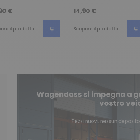
90 €
14,90 €
rire il prodotto
Scoprire il prodotto
Wagendass si impegna a gar
vostro vei
Pezzi nuovi, nessun deposito,