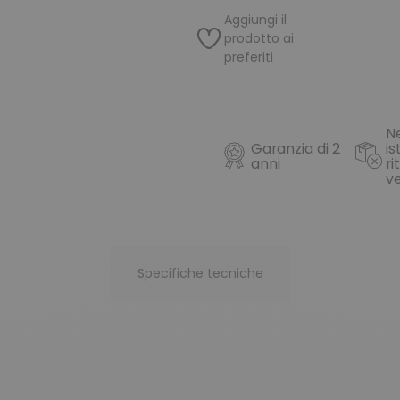
Aggiungi il
prodotto ai
preferiti
N
Garanzia di 2
is
anni
ri
v
Specifiche tecniche