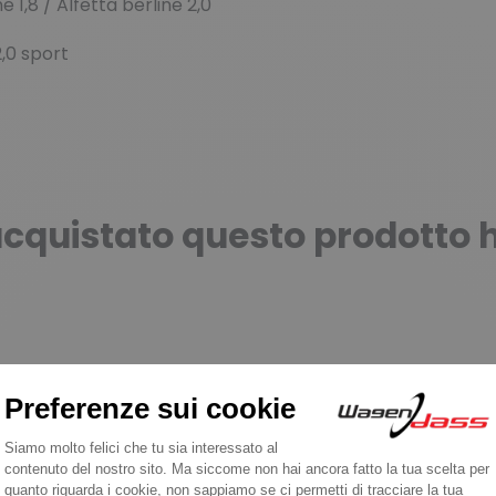
 1,8 / Alfetta berline 2,0
 sport
o acquistato questo prodott