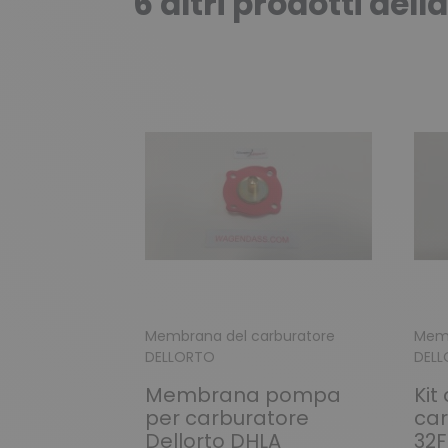
6 altri prodotti dell
Membrana del carburatore
Memb
DELLORTO
DEL
Membrana pompa
Kit
per carburatore
car
Dellorto DHLA
32