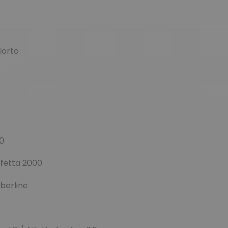
lorto
,0
lfetta 2000
rline