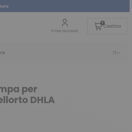
 euro
0
Cestino
Il mio account
re
IT
mpa per
llorto DHLA