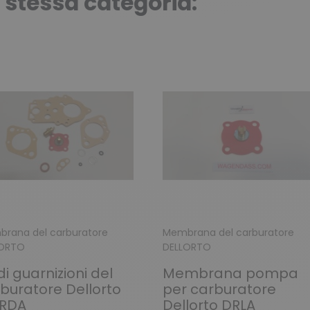
a stessa categoria:
rana del carburatore
Membrana del carburatore
LORTO
DELLORTO
 di guarnizioni del
Membrana pompa
buratore Dellorto
per carburatore
FRDA
Dellorto DRLA