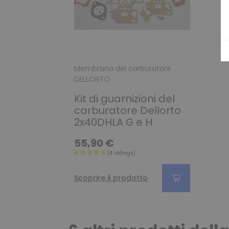
Membrana del carburatore
DELLORTO
Kit di guarnizioni del
carburatore Dellorto
2x40DHLA G e H
55,90 €
Scoprire il prodotto