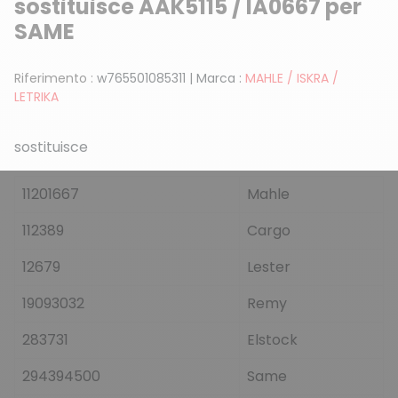
sostituisce AAK5115 / IA0667 per
SAME
Riferimento :
w765501085311
|
Marca :
MAHLE / ISKRA /
LETRIKA
sostituisce
11201667
Mahle
112389
Cargo
12679
Lester
19093032
Remy
283731
Elstock
294394500
Same