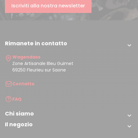
Iscriviti alla nostra newsletter
Rimanete in contatto

Wagendass
Zone Artisanale Bleu Guimet
69250 Fleurieu sur Saone
Contatto
FAQ
Chi siamo

Il negozio
