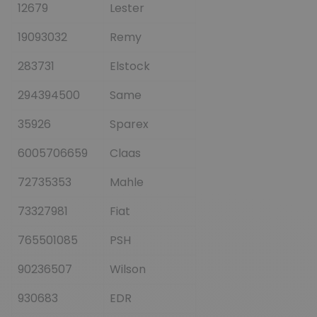
12679
Lester
19093032
Remy
283731
Elstock
294394500
Same
35926
Sparex
6005706659
Claas
72735353
Mahle
73327981
Fiat
765501085
PSH
90236507
Wilson
930683
EDR