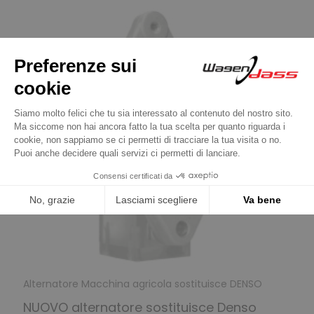
Alternatore Macchina agricola sostituisce DENSO
NUOVO alternatore sostituisce Denso