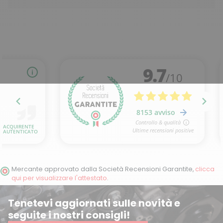
Mercante approvato dalla Società Recensioni Garantite,
clicca
qui per visualizzare l'attestato
.
Tenetevi aggiornati sulle novità e
seguite i nostri consigli!
(3 ratings)