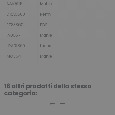
AAK5115
Mahle
DRA0683
Remy
EF33860
EDR
IA0667
Mahle
LRA01869
Lucas
MG354
Mahle
16 altri prodotti della stessa
categoria:
Precedente
Successivo