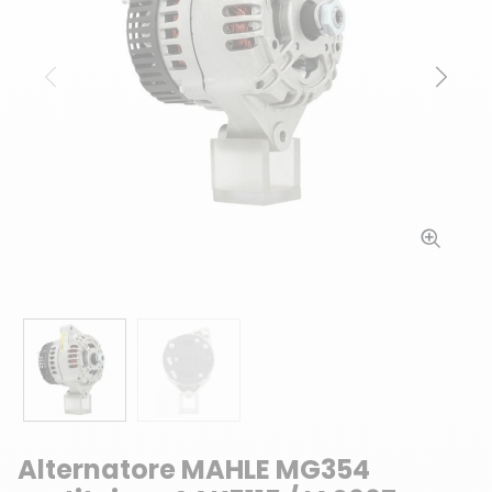
Precedente
Succ
Alternatore MAHLE MG354