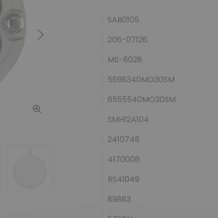
SAB0105
206-07126
Siguiente
MS-6028
5698340MO30SM
6555540MO30SM
SMH12A104
2410748
4170006
RS41049
89883