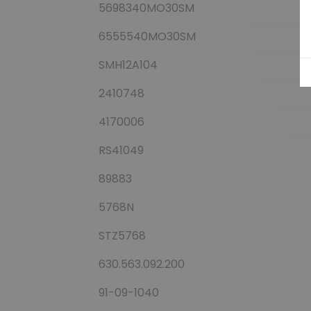
5698340MO30SM
6555540MO30SM
SMH12A104
2410748
4170006
RS41049
89883
5768N
STZ5768
630.563.092.200
91-09-1040