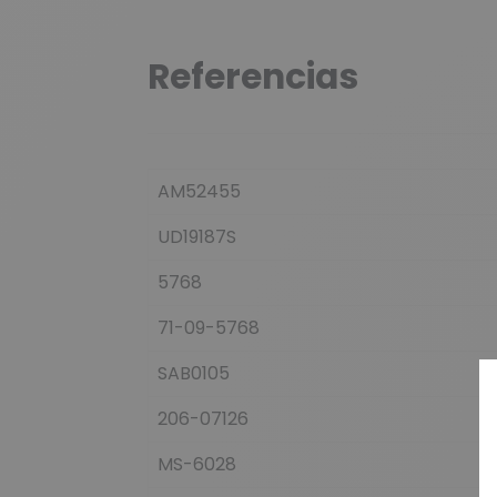
Referencias
AM52455
UD19187S
5768
71-09-5768
SAB0105
206-07126
MS-6028