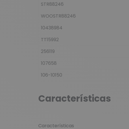
STR88246
WOOSTR88246
10438984
TT15992
256119
107658
106-10150
Características
Características