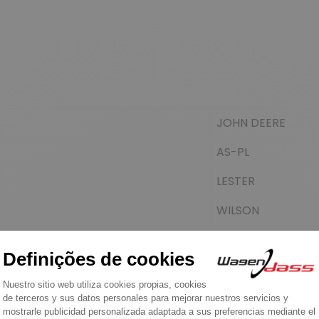
JOHN DEERE
AS-PL
LESTER
WILSON
ARROWHEAD
DIXIE
DIXIE