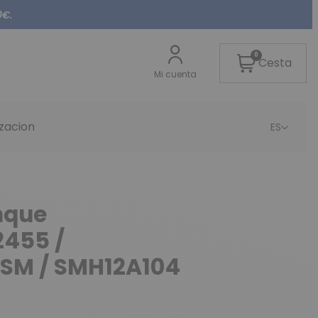
0€.
0
Cesta
Mi cuenta
izacion
ES
nque
455 /
M / SMH12A104