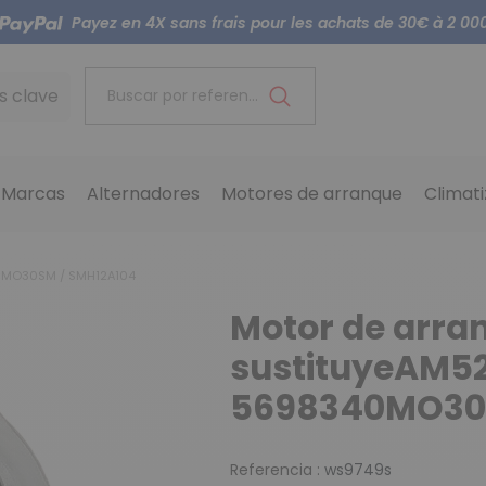
Payez en 4X sans frais pour les achats de 30€ à 2 00
s clave
Buscar por referencia...
Marcas
Alternadores
Motores de arranque
Climat
40MO30SM / SMH12A104
Motor de arra
sustituyeAM52
5698340MO30S
Referencia :
ws9749s